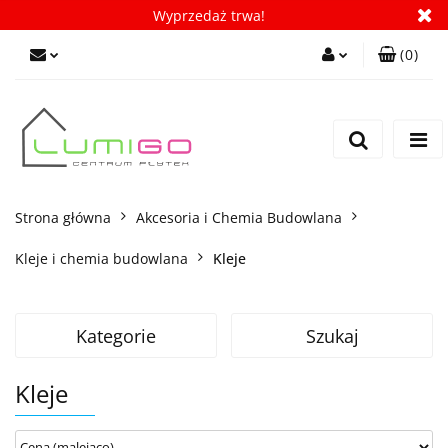
Wyprzedaż trwa!
(
0
)
Zaloguj się
Zarejestruj się
Dodaj zgłoszenie
Zgody cookies
Strona główna
Akcesoria i Chemia Budowlana
Kleje i chemia budowlana
Kleje
Kategorie
Szukaj
Kleje