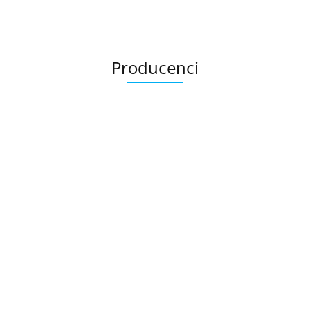
Producenci
Ariana
AZTECA