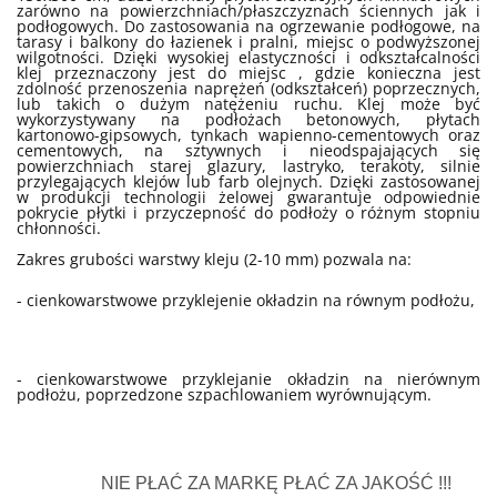
zarówno na powierzchniach/płaszczyznach ściennych jak i
podłogowych. Do zastosowania na ogrzewanie podłogowe, na
tarasy i balkony do łazienek i pralni, miejsc o podwyższonej
wilgotności. Dzięki wysokiej elastyczności i odkształcalności
klej przeznaczony jest do miejsc , gdzie konieczna jest
zdolność przenoszenia naprężeń (odkształceń) poprzecznych,
lub takich o dużym natężeniu ruchu. Klej może być
wykorzystywany na podłożach betonowych, płytach
kartonowo-gipsowych, tynkach wapienno-cementowych oraz
cementowych, na sztywnych i nieodspajających się
powierzchniach starej glazury, lastryko, terakoty, silnie
przylegających klejów lub farb olejnych. Dzięki zastosowanej
w produkcji technologii żelowej gwarantuje odpowiednie
pokrycie płytki i przyczepność do podłoży o różnym stopniu
chłonności.
Zakres grubości warstwy kleju (2-10 mm) pozwala na:
- cienkowarstwowe przyklejenie okładzin na równym podłożu,
- cienkowarstwowe przyklejanie okładzin na nierównym
podłożu, poprzedzone szpachlowaniem wyrównującym.
NIE PŁAĆ ZA MARKĘ PŁAĆ ZA JAKOŚĆ !!!