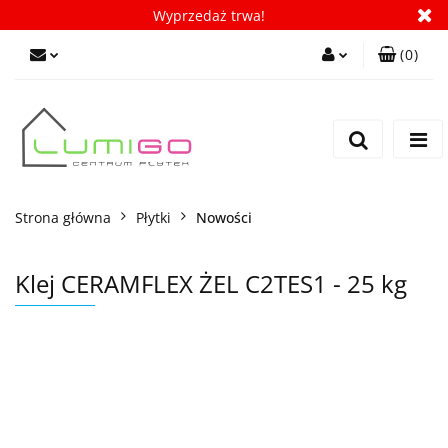
Wyprzedaż trwa!
(
0
)
Zaloguj się
Zarejestruj się
Dodaj zgłoszenie
Zgody cookies
Strona główna
Płytki
Nowości
Klej CERAMFLEX ŻEL C2TES1 - 25 kg