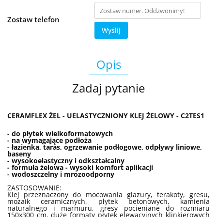
Zostaw telefon
Wyślij
Opis
Zadaj pytanie
CERAMFLEX ŻEL - UELASTYCZNIONY KLEJ ŻELOWY - C2TES1
- do płytek wielkoformatowych
- na wymagające podłoża
- łazienka, taras, ogrzewanie podłogowe, odpływy liniowe,
baseny
- wysokoelastyczny i odkształcalny
- formuła żelowa - wysoki komfort aplikacji
- wodoszczelny i mrozoodporny
ZASTOSOWANIE:
Klej przeznaczony
do mocowania glazury, terakoty, gresu,
mozaik ceramicznych, płytek betonowych, kamienia
naturalnego i marmuru, gresy pocieniane do rozmiaru
150x300 cm, duże formaty płytek elewacyjnych klinkierowych