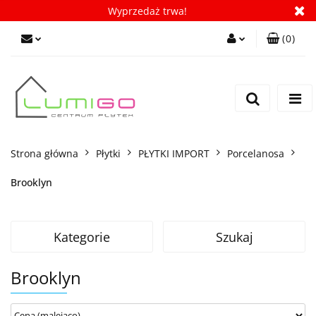
Wyprzedaż trwa!
(
0
)
Zaloguj się
Zarejestruj się
Dodaj zgłoszenie
Zgody cookies
Strona główna
Płytki
PŁYTKI IMPORT
Porcelanosa
Brooklyn
Kategorie
Szukaj
Brooklyn