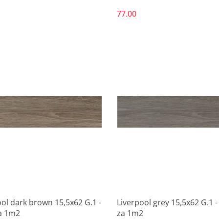
77.00
Produkt niedostępny
Produkt niedostępny
ool dark brown 15,5x62 G.1 -
Liverpool grey 15,5x62 G.1 -
a 1m2
za 1m2