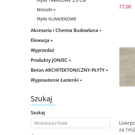
Płytki TARASOWE 2.0 CM
77.00
Mozaiki
Płytki KLINKIEROWE
Akcesoria i Chemia Budowlana
Elewacja
Wyprzedaż
Produkty JONIEC
Beton ARCHITEKTONICZNY-PŁYTY
Wyposażenie Łazienki
Szukaj
Szukaj
Liverp
za 1m