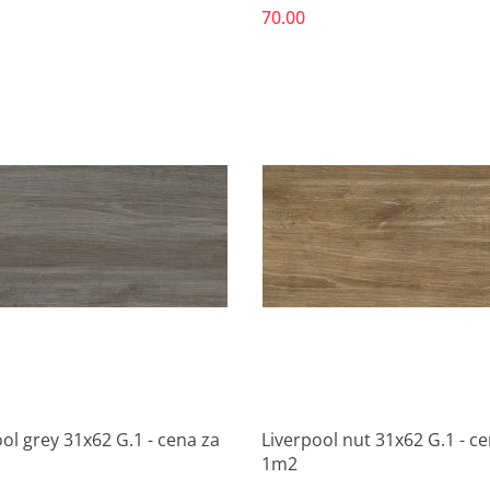
70.00
Produkt niedostępny
Produkt niedostępny
ol grey 31x62 G.1 - cena za
Liverpool nut 31x62 G.1 - c
1m2