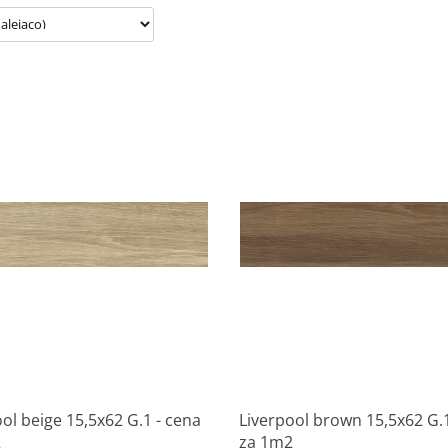
Produkt niedostępny
Produkt niedostępny
ol beige 15,5x62 G.1 - cena
Liverpool brown 15,5x62 G.1
2
za 1m2