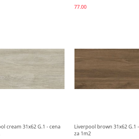
77.00
Produkt niedostępny
Produkt niedostępny
ool cream 31x62 G.1 - cena
Liverpool brown 31x62 G.1 
2
za 1m2