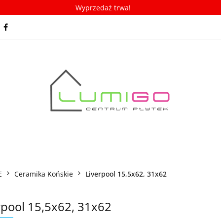
Wyprzedaż trwa!
spiracje
Porady/ABC płytek
Nowości
Bestseller
racje
Porady/ABC płytek
Nowości
Bestsellery
E
Ceramika Końskie
Liverpool 15,5x62, 31x62
rpool 15,5x62, 31x62