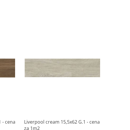
Produkt niedostępny
 - cena
Liverpool cream 15,5x62 G.1 - cena
za 1m2