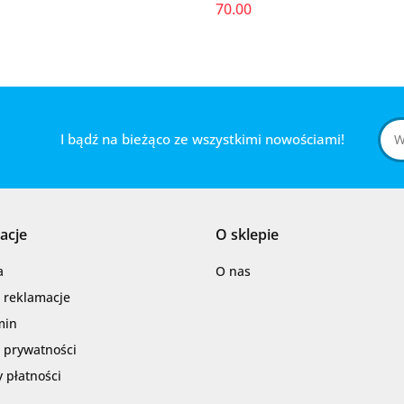
70.00
I bądź na bieżąco ze wszystkimi nowościami!
acje
O sklepie
a
O nas
i reklamacje
min
a prywatności
 płatności