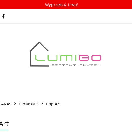
Wyprzedaż trwa!
spiracje
Porady/ABC płytek
Nowości
Bestseller
racje
Porady/ABC płytek
Nowości
Bestsellery
TARAS
Ceramstic
Pop Art
Art