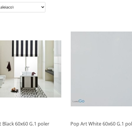
Produkt niedostępny
Produkt niedostępny
 Black 60x60 G.1 poler
Pop Art White 60x60 G.1 po