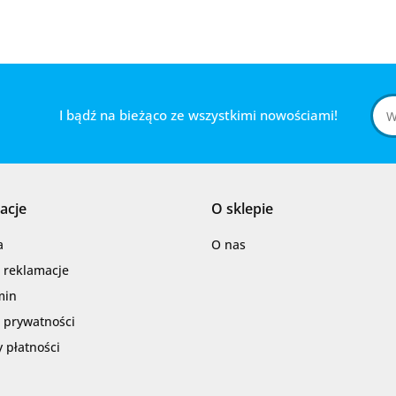
I bądź na bieżąco ze wszystkimi nowościami!
acje
O sklepie
a
O nas
i reklamacje
min
a prywatności
 płatności