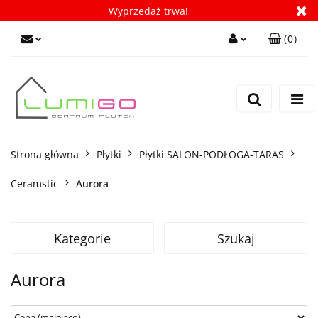
Wyprzedaż trwa!
(
0
)
Zaloguj się
Zarejestruj się
Dodaj zgłoszenie
Zgody cookies
Strona główna
Płytki
Płytki SALON-PODŁOGA-TARAS
Ceramstic
Aurora
Kategorie
Szukaj
Aurora