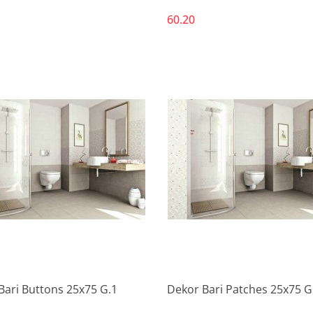
60.20
Produkt niedostępny
Produkt niedostępny
Bari Buttons 25x75 G.1
Dekor Bari Patches 25x75 G