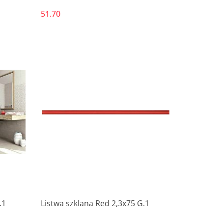
51.70
Produkt niedostępny
.1
Listwa szklana Red 2,3x75 G.1