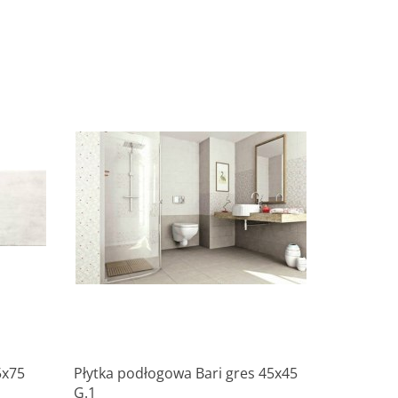
Produkt niedostępny
5x75
Płytka podłogowa Bari gres 45x45
G.1