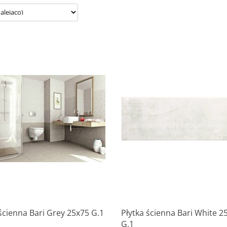
Produkt niedostępny
Produkt niedostępny
ścienna Bari Grey 25x75 G.1
Płytka ścienna Bari White 2
G.1