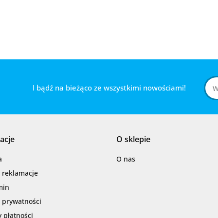
I bądź na bieżąco ze wszystkimi nowościami!
acje
O sklepie
a
O nas
i reklamacje
min
a prywatności
 płatności