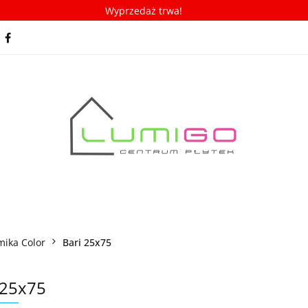
Wyprzedaż trwa!
spiracje
Porady/ABC płytek
Nowości
Bestseller
racje
Porady/ABC płytek
Nowości
Bestsellery
mika Color
Bari 25x75
 25x75