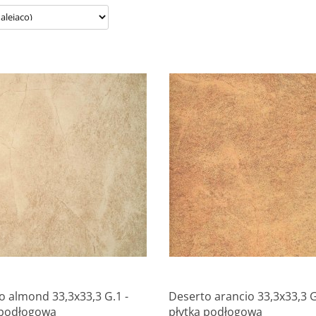
Produkt niedostępny
Produkt niedostępny
o almond 33,3x33,3 G.1 -
Deserto arancio 33,3x33,3 G
 podłogowa
płytka podłogowa