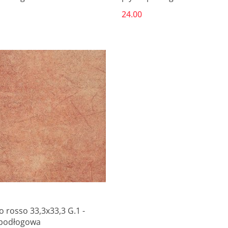
24.00
Produkt niedostępny
 rosso 33,3x33,3 G.1 -
 podłogowa