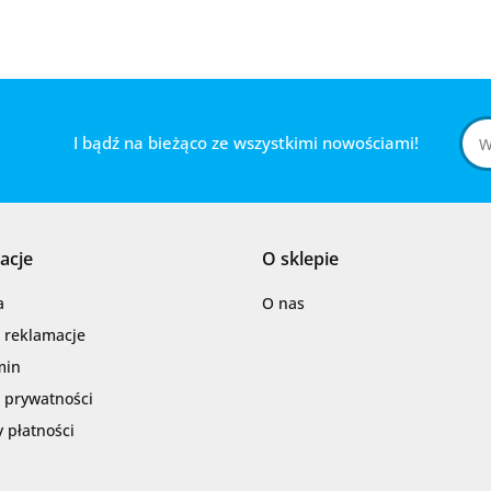
I bądź na bieżąco ze wszystkimi nowościami!
acje
O sklepie
a
O nas
i reklamacje
min
a prywatności
 płatności