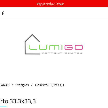
Wyprzedaż trwa!
spiracje
Porady/ABC płytek
Nowości
Bestseller
racje
Porady/ABC płytek
Nowości
Bestsellery
TARAS
Stargres
Deserto 33,3x33,3
rto 33,3x33,3