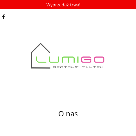
Wyprzedaż trwa!
spiracje
Porady/ABC płytek
Nowości
Bestseller
racje
Porady/ABC płytek
Nowości
Bestsellery
O nas