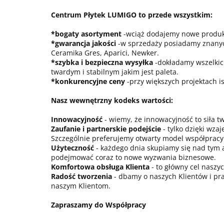
Centrum Płytek LUMIGO to przede wszystkim:
*bogaty asortyment
-wciąż dodajemy nowe produkt
*gwarancja jakości
-w sprzedaży posiadamy znanych
Ceramika Gres, Aparici, Newker.
*szybka i bezpieczna wysyłka
-dokładamy wszelkich
twardym i stabilnym jakim jest paleta.
*konkurencyjne ceny
-przy większych projektach i
Nasz wewnętrzny kodeks wartości:
Innowacyjność
- wiemy, że innowacyjność to siła t
Zaufanie i partnerskie podejście
- tylko dzięki wz
Szczególnie preferujemy otwarty model współpracy
Użyteczność
- każdego dnia skupiamy się nad tym a
podejmować coraz to nowe wyzwania biznesowe.
Komfortowa obsługa Klienta
- to główny cel naszy
Radość tworzenia
- dbamy o naszych Klientów i pr
naszym Klientom.
Zapraszamy do Współpracy