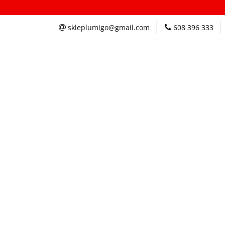
Kategorie
In
skleplumigo@gmail.com
608 396 333
Kategorie
Inspi