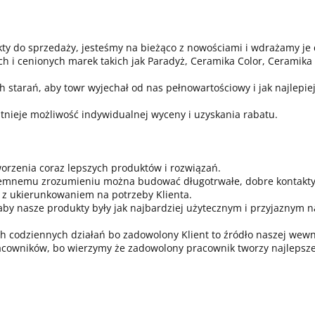
y do sprzedaży, jesteśmy na bieżąco z nowościami i wdrażamy je 
 i cenionych marek takich jak Paradyż, Ceramika Color, Ceramika 
 starań, aby towr wyjechał od nas pełnowartościowy i jak najlepie
stnieje możliwość indywidualnej wyceny i uzyskania rabatu.
worzenia coraz lepszych produktów i rozwiązań.
ajemnemu zrozumieniu można budować długotrwałe, dobre kontakty 
 z ukierunkowaniem na potrzeby Klienta.
by nasze produkty były jak najbardziej użytecznym i przyjaznym n
ch codziennych działań bo zadowolony Klient to źródło naszej wewnę
acowników, bo wierzymy że zadowolony pracownik tworzy najlepsze 