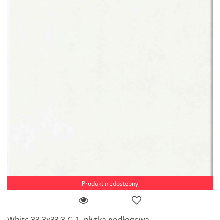
Produkt niedostępny
White 33,3x33,3 G.1- płytka podłogowa