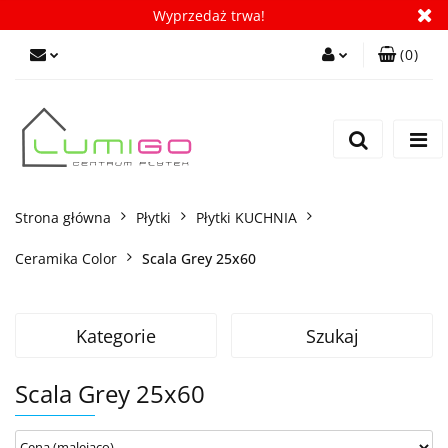
Wyprzedaż trwa!
(
0
)
Zaloguj się
Zarejestruj się
Dodaj zgłoszenie
Zgody cookies
Strona główna
Płytki
Płytki KUCHNIA
Ceramika Color
Scala Grey 25x60
Kategorie
Szukaj
Scala Grey 25x60