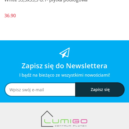
36.90
Zapisz się do Newslettera
I bądź na bieżąco ze wszystkimi nowościami!