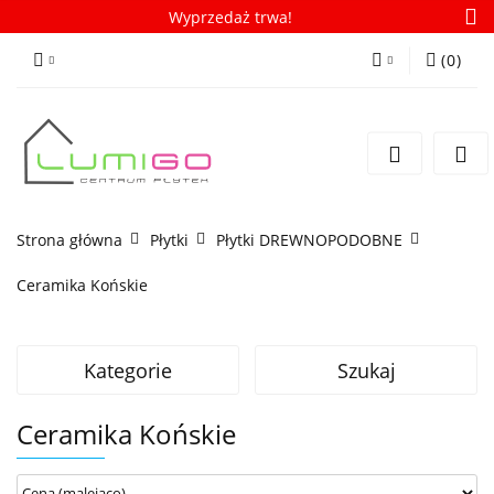
Wyprzedaż trwa!
(
0
)
Zaloguj się
Zarejestruj się
Dodaj zgłoszenie
Zgody cookies
Strona główna
Płytki
Płytki DREWNOPODOBNE
Ceramika Końskie
Kategorie
Szukaj
Ceramika Końskie