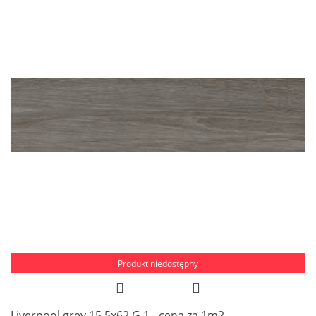
Produkt niedostępny
Liverpool grey 15,5x62 G.1 - cena za 1m2