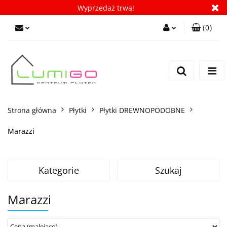
Wyprzedaż trwa!
(
0
)
Zaloguj się
Zarejestruj się
Dodaj zgłoszenie
Zgody cookies
Strona główna
Płytki
Płytki DREWNOPODOBNE
Marazzi
Kategorie
Szukaj
Marazzi