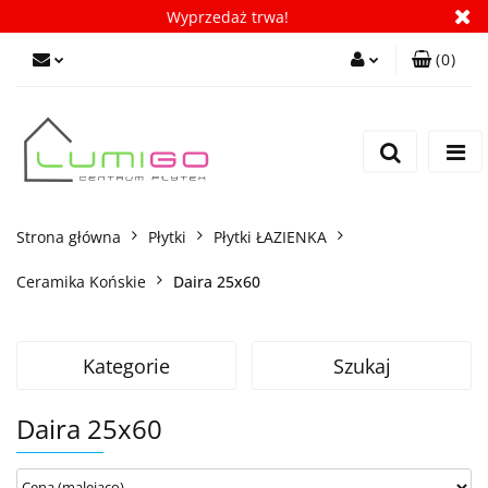
Wyprzedaż trwa!
(
0
)
Zaloguj się
Zarejestruj się
Dodaj zgłoszenie
Zgody cookies
Strona główna
Płytki
Płytki ŁAZIENKA
Ceramika Końskie
Daira 25x60
Kategorie
Szukaj
Daira 25x60