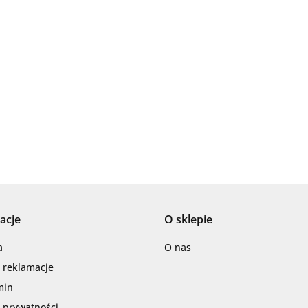
Ariana
AZTECA
acje
O sklepie
Barwolf
a
O nas
i reklamacje
min
a prywatności