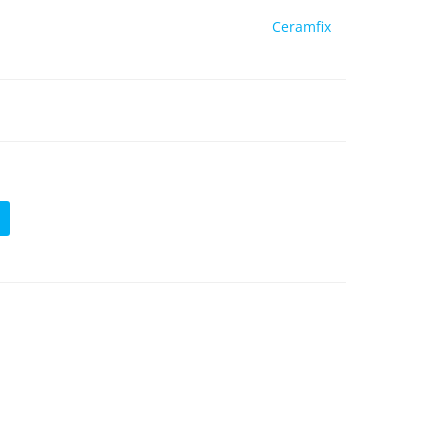
Ceramfix
ć