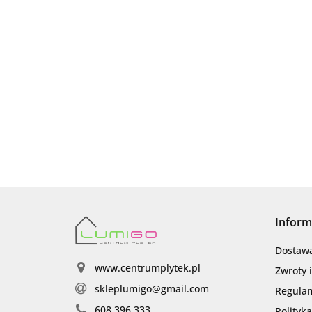
Inform
Dostaw
www.centrumplytek.pl
Zwroty 
skleplumigo@gmail.com
Regula
608 396 333
Polityk