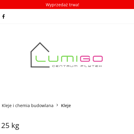
Wyprzedaż trwa!
spiracje
Porady/ABC płytek
Nowości
Bestseller
racje
Porady/ABC płytek
Nowości
Bestsellery
Kleje i chemia budowlana
Kleje
 25 kg