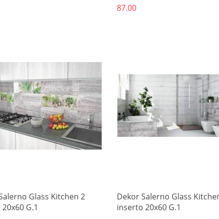
87.00
Produkt niedostępny
Produkt niedostępny
Salerno Glass Kitchen 2
Dekor Salerno Glass Kitche
o 20x60 G.1
inserto 20x60 G.1