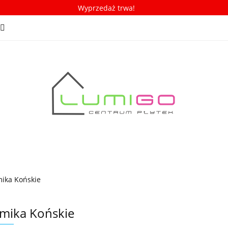
Wyprzedaż trwa!
spiracje
Porady/ABC płytek
Nowości
Bestseller
iracje
Porady/ABC płytek
Nowości
Bestsellery
ika Końskie
mika Końskie