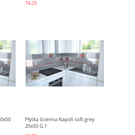
74.25
Produkt niedostępny
20x50
Płytka ścienna Napoli soft grey
20x50 G.1