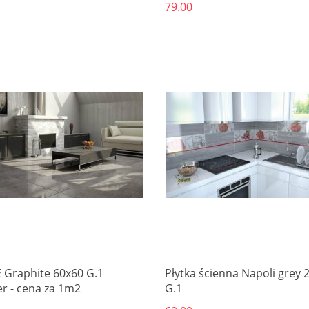
79.00
Produkt niedostępny
Produkt niedostępny
 Graphite 60x60 G.1
Płytka ścienna Napoli grey 
er - cena za 1m2
G.1