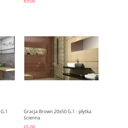
69.00
Produkt niedostępny
 G.1
Gracja Brown 20x50 G.1 - płytka
ścienna
65.00