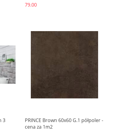
79.00
Produkt niedostępny
n 3
PRINCE Brown 60x60 G.1 półpoler -
cena za 1m2