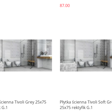
87.00
Produkt niedostępny
Produkt niedostępny
ścienna Tivoli Grey 25x75
Płytka ścienna Tivoli Soft G
k G.1
25x75 rektyfik G.1