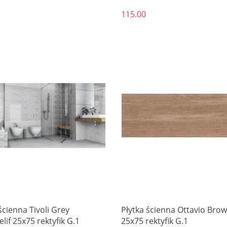
115.00
Produkt niedostępny
ścienna Tivoli Grey
Płytka ścienna Ottavio Bro
lif 25x75 rektyfik G.1
25x75 rektyfik G.1