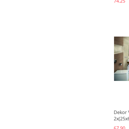
74.25
Dekor V
2x(25x
67.90