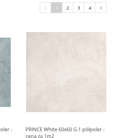
1
2
3
4
oler -
PRINCE White 60x60 G.1 półpoler -
cena za 1m2