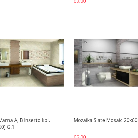
69.00
Produkt niedostępny
Produkt niedostępny
arna A, B Inserto kpl.
Mozaika Slate Mosaic 20x60
60) G.1
66.00