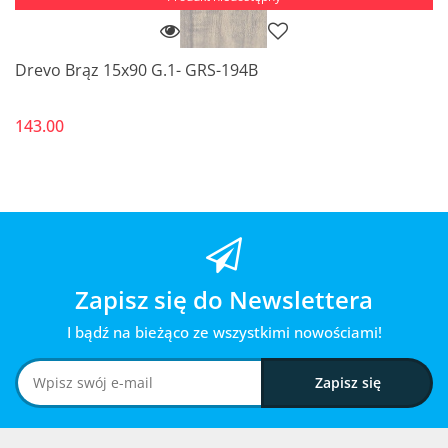
Drevo Brąz 15x90 G.1- GRS-194B
143.00
Zapisz się do Newslettera
I bądź na bieżąco ze wszystkimi nowościami!