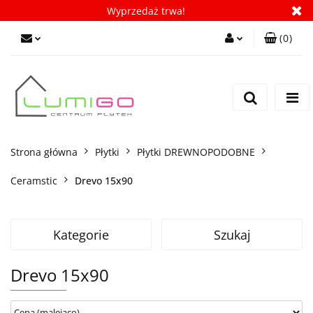
Wyprzedaż trwa!
(
0
)
Zaloguj się
Zarejestruj się
Dodaj zgłoszenie
Zgody cookies
Strona główna
Płytki
Płytki DREWNOPODOBNE
Ceramstic
Drevo 15x90
Kategorie
Szukaj
Drevo 15x90