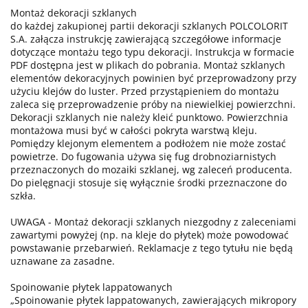
Montaż dekoracji szklanych
do każdej zakupionej partii dekoracji szklanych POLCOLORIT
S.A. załącza instrukcję zawierającą szczegółowe informacje
dotyczące montażu tego typu dekoracji. Instrukcja w formacie
PDF dostępna jest w plikach do pobrania. Montaż szklanych
elementów dekoracyjnych powinien być przeprowadzony przy
użyciu klejów do luster. Przed przystąpieniem do montażu
zaleca się przeprowadzenie próby na niewielkiej powierzchni.
Dekoracji szklanych nie należy kleić punktowo. Powierzchnia
montażowa musi być w całości pokryta warstwą kleju.
Pomiędzy klejonym elementem a podłożem nie może zostać
powietrze. Do fugowania używa się fug drobnoziarnistych
przeznaczonych do mozaiki szklanej, wg zaleceń producenta.
Do pielęgnacji stosuje się wyłącznie środki przeznaczone do
szkła.
UWAGA - Montaż dekoracji szklanych niezgodny z zaleceniami
zawartymi powyżej (np. na kleje do płytek) może powodować
powstawanie przebarwień. Reklamacje z tego tytułu nie będą
uznawane za zasadne.
Spoinowanie płytek lappatowanych
„Spoinowanie płytek lappatowanych, zawierających mikropory