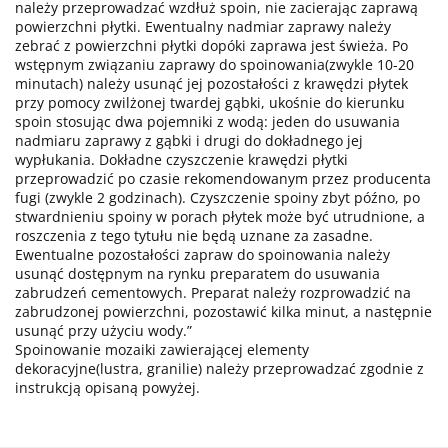
należy przeprowadzać wzdłuż spoin, nie zacierając zaprawą
powierzchni płytki. Ewentualny nadmiar zaprawy należy
zebrać z powierzchni płytki dopóki zaprawa jest świeża. Po
wstępnym związaniu zaprawy do spoinowania(zwykle 10-20
minutach) należy usunąć jej pozostałości z krawędzi płytek
przy pomocy zwilżonej twardej gąbki, ukośnie do kierunku
spoin stosując dwa pojemniki z wodą: jeden do usuwania
nadmiaru zaprawy z gąbki i drugi do dokładnego jej
wypłukania. Dokładne czyszczenie krawędzi płytki
przeprowadzić po czasie rekomendowanym przez producenta
fugi (zwykle 2 godzinach). Czyszczenie spoiny zbyt późno, po
stwardnieniu spoiny w porach płytek może być utrudnione, a
roszczenia z tego tytułu nie będą uznane za zasadne.
Ewentualne pozostałości zapraw do spoinowania należy
usunąć dostępnym na rynku preparatem do usuwania
zabrudzeń cementowych. Preparat należy rozprowadzić na
zabrudzonej powierzchni, pozostawić kilka minut, a następnie
usunąć przy użyciu wody.”
Spoinowanie mozaiki zawierającej elementy
dekoracyjne(lustra, granilie) należy przeprowadzać zgodnie z
instrukcją opisaną powyżej.