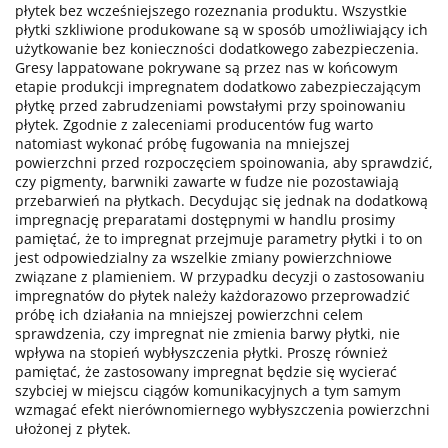
płytek bez wcześniejszego rozeznania produktu. Wszystkie
płytki szkliwione produkowane są w sposób umożliwiający ich
użytkowanie bez konieczności dodatkowego zabezpieczenia.
Gresy lappatowane pokrywane są przez nas w końcowym
etapie produkcji impregnatem dodatkowo zabezpieczającym
płytkę przed zabrudzeniami powstałymi przy spoinowaniu
płytek. Zgodnie z zaleceniami producentów fug warto
natomiast wykonać próbę fugowania na mniejszej
powierzchni przed rozpoczęciem spoinowania, aby sprawdzić,
czy pigmenty, barwniki zawarte w fudze nie pozostawiają
przebarwień na płytkach. Decydując się jednak na dodatkową
impregnację preparatami dostępnymi w handlu prosimy
pamiętać, że to impregnat przejmuje parametry płytki i to on
jest odpowiedzialny za wszelkie zmiany powierzchniowe
związane z plamieniem. W przypadku decyzji o zastosowaniu
impregnatów do płytek należy każdorazowo przeprowadzić
próbę ich działania na mniejszej powierzchni celem
sprawdzenia, czy impregnat nie zmienia barwy płytki, nie
wpływa na stopień wybłyszczenia płytki. Proszę również
pamiętać, że zastosowany impregnat będzie się wycierać
szybciej w miejscu ciągów komunikacyjnych a tym samym
wzmagać efekt nierównomiernego wybłyszczenia powierzchni
ułożonej z płytek.