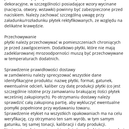
dekoracyjne, w szczególności posiadające wzory wycinane
(nacięcia, otwory, wstawki) powinny być zabezpieczone przed
naciskiem. Należy zachować szczególną uwagę przy
załadunku/rozładunku płytek rektyfikowanych, ze względu na
delikatne krawędzie.
Przechowywanie
płytki należy przechowywać w pomieszczeniach chroniących
je przed zawilgoceniem. Dodatkowo płytki, które nie mają
zadeklarowanej mrozoodporności muszą być przechowywane
w temperaturach dodatnich.
Sprawdzenie prawidłowości dostawy
w zamówieniu należy sprecyzować wszystkie dane
identyfikacyjne produktu: nazwę płytki, format, gatunek,
ewentualnie odcień, kaliber czy datę produkcji płytki (co jest
szczególnie istotne przy zamawianiu brakującej ilości płytek
wcześniej zakupionych). Po otrzymaniu dostawy należy
sprawdzić całą zakupioną partię, aby wykluczyć ewentualne
pomyłki popełnione przy wydawaniu towaru.
Sprawdzenie etykiet na wszystkich opakowaniach ma na celu
weryfikację, czy otrzymano ten sam wyrób, w tym samym
gatunku, tej samej tonacji, kalibracji i daty produkcji.