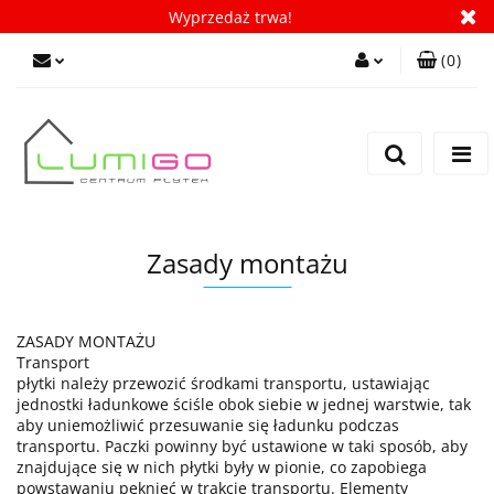
Wyprzedaż trwa!
(
0
)
Zaloguj się
Zarejestruj się
Dodaj zgłoszenie
Zgody cookies
Zasady montażu
ZASADY MONTAŻU
Transport
płytki należy przewozić środkami transportu, ustawiając
jednostki ładunkowe ściśle obok siebie w jednej warstwie, tak
aby uniemożliwić przesuwanie się ładunku podczas
transportu. Paczki powinny być ustawione w taki sposób, aby
znajdujące się w nich płytki były w pionie, co zapobiega
powstawaniu pęknięć w trakcie transportu. Elementy