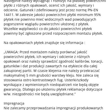
Następnie należy wyciągnąć i rozłożyć na płaskiej powierzchni
płytki z różnych opakowań, ocenić ich jakość, wymiary i
odcienie. Gatunek I zdefiniowany jest przez normę PN-EN
14411. W zakresie jakości powierzchni płytki minimum 95%
płytek nie powinno mieć widocznych wad powodujących
pogorszenie wyglądu powierzchni ułożonej z płytek.
Wszelkie wątpliwości co do jakości powierzchni płytek
powinny być zgłoszone przed rozpoczęciem montażu płytek.
Na opakowaniach płytek znajduje się informacja :
„UWAGA: Przed montażem należy porównać jakość
powierzchni płytek, ich wymiary i odcienie z różnych
opakowań oraz należy sprawdzić zgodność kalibrów, tonacji,
gatunków i dat produkcji zawartych na etykiecie dla całej
zakupionej partii. W czasie klejenia nie należy przekraczać
maksymalnej 5 mm grubości warstwy kleju. Nie zaleca się
stosowania ostro kontrastowych fug. Usterki/szkody
wynikające z wymienionych niedopatrzeń nie będą objęte
gwarancją. Dlatego po ułożeniu płytek reklamacje dotyczące
w/w. niezgodności nie będą uwzględniane.”
Impregnacja
Nie zalecamy przeprowadzania impregnacji produkowanych