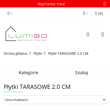
Wyprzedaż trwa!
(
0
)
Zaloguj się
Zarejestruj się
Dodaj zgłoszenie
Zgody cookies
Strona główna
Płytki
Płytki TARASOWE 2.0 CM
Kategorie
Szukaj
Płytki TARASOWE 2.0 CM