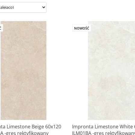
Ć
NOWOŚĆ
ta Limestone Beige 60x120
Impronta Limestone White 
A -gres rektyfikowany
ILM01BA -gres rektyfikowan