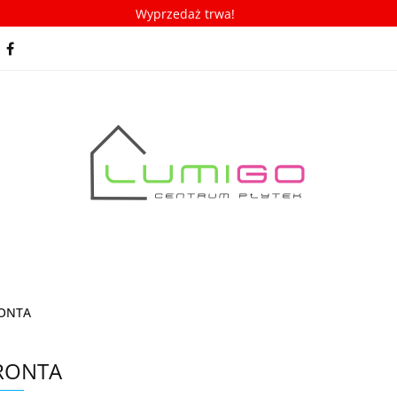
Wyprzedaż trwa!
spiracje
Porady/ABC płytek
Nowości
Bestseller
racje
Porady/ABC płytek
Nowości
Bestsellery
ONTA
RONTA