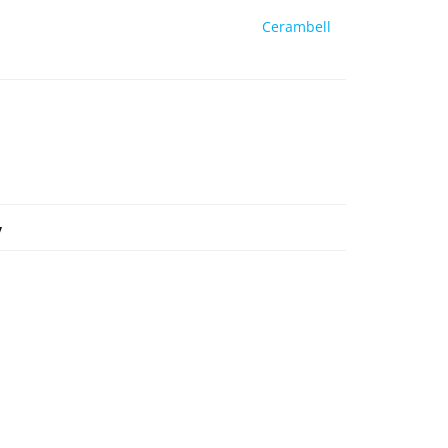
Cerambell
y