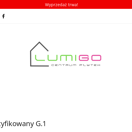
Wyprzedaż trwa!
spiracje
Porady/ABC płytek
Nowości
Bestseller
racje
Porady/ABC płytek
Nowości
Bestsellery
M
tyfikowany G.1