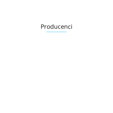
Producenci
Ariana
AZTECA