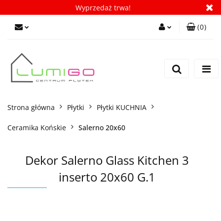
Wyprzedaż trwa!
(
0
)
Zaloguj się
Zarejestruj się
Dodaj zgłoszenie
Zgody cookies
Strona główna
Płytki
Płytki KUCHNIA
Ceramika Końskie
Salerno 20x60
Dekor Salerno Glass Kitchen 3
inserto 20x60 G.1