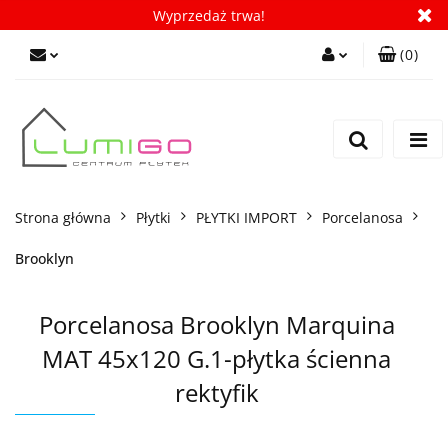
Wyprzedaż trwa!
(
0
)
Zaloguj się
Zarejestruj się
Dodaj zgłoszenie
Zgody cookies
Strona główna
Płytki
PŁYTKI IMPORT
Porcelanosa
Brooklyn
Porcelanosa Brooklyn Marquina
MAT 45x120 G.1-płytka ścienna
rektyfik