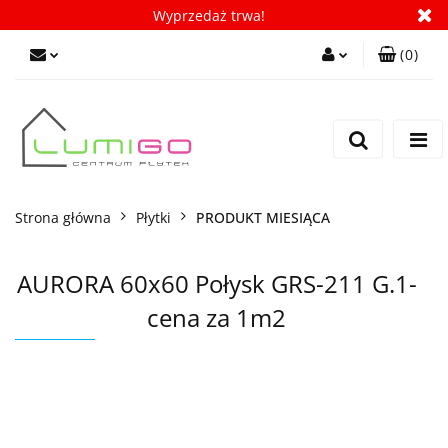
Wyprzedaż trwa!
(
0
)
Zaloguj się
Zarejestruj się
Dodaj zgłoszenie
Zgody cookies
Strona główna
Płytki
PRODUKT MIESIĄCA
AURORA 60x60 Połysk GRS-211 G.1-
cena za 1m2