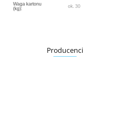
Waga kartonu
ok. 30
(kg):
Producenci
Ariana