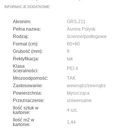
INFORMACJE DODATKOWE:
Akronim:
GRS.211
Pełna nazwa:
Aurora Połysk
Rodzaj:
ścienne/podłogowe
Format (cm):
60×60
Grubość (mm):
9
Rektyfikacja:
tak
Klasa
PEI 4
ścieralności:
Mrozoodporność:
TAK
Zastosowanie:
wewnątrz/zewnątrz
Powierzchnia:
błyszcząca
Przeznaczenie:
uniwersalne
Ilość sztuk w
4 szt.
kartonie:
Ilość m2 w
1,44
kartonie: