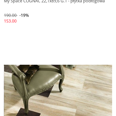
My Space COGNAC 22,1x89,6 G.1 - płytka podłogowa
190.00
-19%
153.00