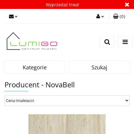
Wyprzedaż trwa!
(
0
)
Zaloguj się
Zarejestruj się
Dodaj zgłoszenie
Zgody cookies
Kategorie
Szukaj
Producent - NovaBell