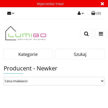
Wyprzedaż trwa!
(
0
)
Zaloguj się
Zarejestruj się
Dodaj zgłoszenie
Zgody cookies
Kategorie
Szukaj
Producent - Newker