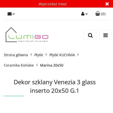
Wyprzedaż trwa!
(
0
)
Zaloguj się
Zarejestruj się
Dodaj zgłoszenie
Zgody cookies
Strona główna
Płytki
Płytki KUCHNIA
Ceramika Końskie
Marina 20x50
Dekor szklany Venezia 3 glass
inserto 20x50 G.1