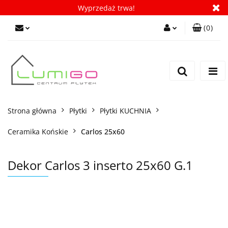
Wyprzedaż trwa!
(
0
)
Zaloguj się
Zarejestruj się
Dodaj zgłoszenie
Zgody cookies
Strona główna
Płytki
Płytki KUCHNIA
Ceramika Końskie
Carlos 25x60
Dekor Carlos 3 inserto 25x60 G.1