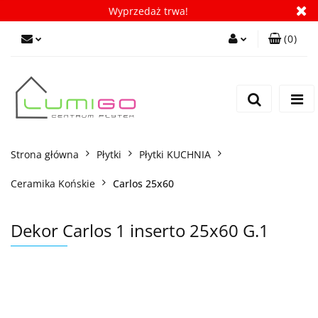
Wyprzedaż trwa!
(
0
)
Zaloguj się
Zarejestruj się
Dodaj zgłoszenie
Zgody cookies
Strona główna
Płytki
Płytki KUCHNIA
Ceramika Końskie
Carlos 25x60
Dekor Carlos 1 inserto 25x60 G.1