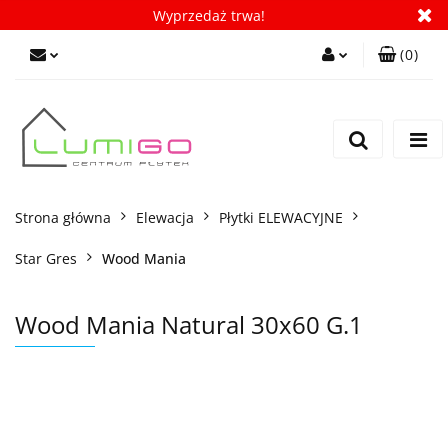
Wyprzedaż trwa!
(
0
)
Zaloguj się
Zarejestruj się
Dodaj zgłoszenie
Zgody cookies
Strona główna
Elewacja
Płytki ELEWACYJNE
Star Gres
Wood Mania
Wood Mania Natural 30x60 G.1