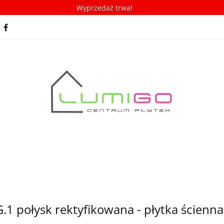
Wyprzedaż trwa!
spiracje
Porady/ABC płytek
Nowości
Bestseller
racje
Porady/ABC płytek
Nowości
Bestsellery
1 połysk rektyfikowana - płytka ścienna