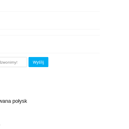
Wyślij
owana połysk
.