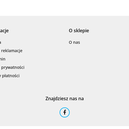
acje
O sklepie
Barwolf
a
O nas
i reklamacje
min
a prywatności
 płatności
Cerambell
Znajdziesz nas na
Ceramfix