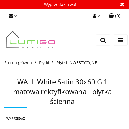
Wyprzedaż trwa!
(
0
)
Zaloguj się
Zarejestruj się
Dodaj zgłoszenie
Zgody cookies
Strona główna
Płytki
Płytki INWESTYCYJNE
WALL White Satin 30x60 G.1
matowa rektyfikowana - płytka
ścienna
WYPRZEDAŻ