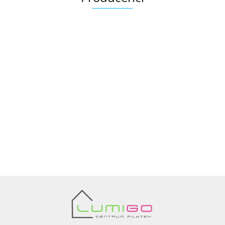
Ariana
AZTECA
Barwolf