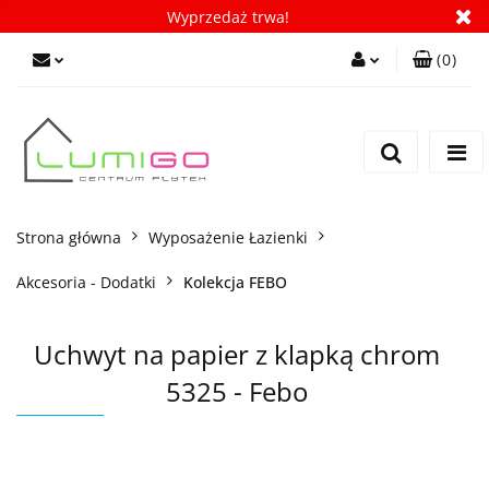
Wyprzedaż trwa!
(
0
)
Zaloguj się
Zarejestruj się
Dodaj zgłoszenie
Zgody cookies
Strona główna
Wyposażenie Łazienki
Akcesoria - Dodatki
Kolekcja FEBO
Uchwyt na papier z klapką chrom
5325 - Febo