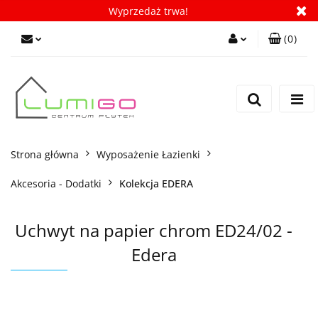
Wyprzedaż trwa!
(
0
)
Zaloguj się
Zarejestruj się
Dodaj zgłoszenie
Zgody cookies
Strona główna
Wyposażenie Łazienki
Akcesoria - Dodatki
Kolekcja EDERA
Uchwyt na papier chrom ED24/02 -
Edera