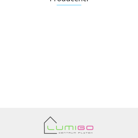
Ariana
AZTECA
Barwolf