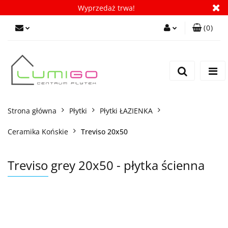
Wyprzedaż trwa!
(
0
)
Zaloguj się
Zarejestruj się
Dodaj zgłoszenie
Zgody cookies
Strona główna
Płytki
Płytki ŁAZIENKA
Ceramika Końskie
Treviso 20x50
Treviso grey 20x50 - płytka ścienna