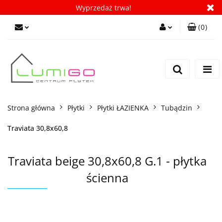
Wyprzedaż trwa!
(
0
)
Zaloguj się
Zarejestruj się
Dodaj zgłoszenie
Zgody cookies
Strona główna
Płytki
Płytki ŁAZIENKA
Tubądzin
Traviata 30,8x60,8
Traviata beige 30,8x60,8 G.1 - płytka
ścienna