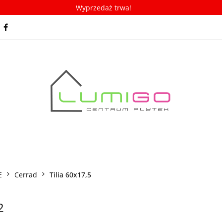
Wyprzedaż trwa!
spiracje
Porady/ABC płytek
Nowości
Bestseller
racje
Porady/ABC płytek
Nowości
Bestsellery
E
Cerrad
Tilia 60x17,5
2