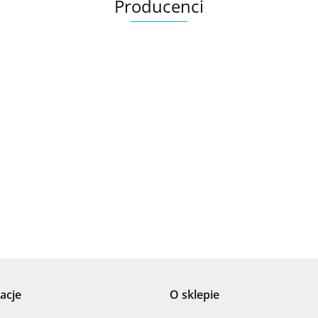
Producenci
Ariana
AZTECA
acje
O sklepie
Barwolf