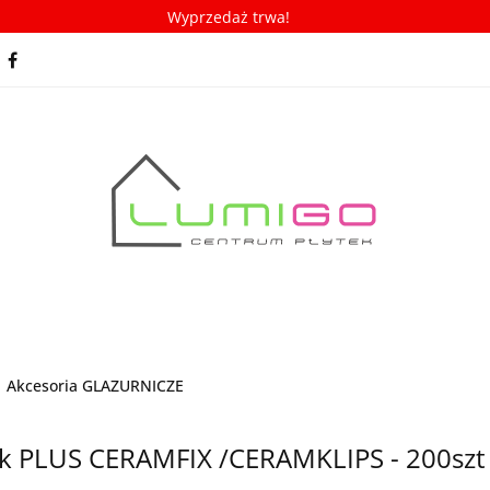
Wyprzedaż trwa!
spiracje
Porady/ABC płytek
Nowości
Bestseller
racje
Porady/ABC płytek
Nowości
Bestsellery
Akcesoria GLAZURNICZE
ek PLUS CERAMFIX /CERAMKLIPS - 200sz