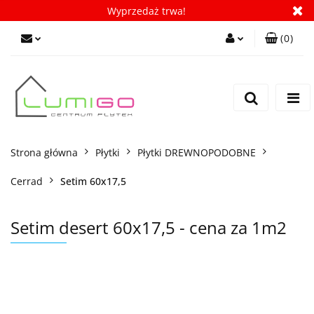
Wyprzedaż trwa!
(
0
)
Zaloguj się
Zarejestruj się
Dodaj zgłoszenie
Zgody cookies
Strona główna
Płytki
Płytki DREWNOPODOBNE
Cerrad
Setim 60x17,5
Setim desert 60x17,5 - cena za 1m2