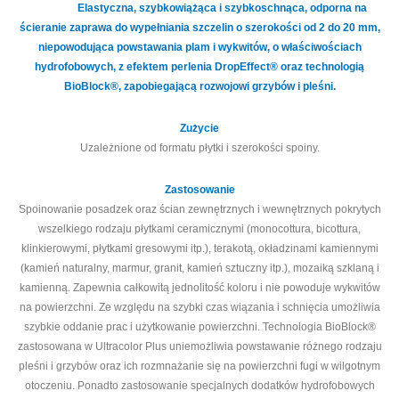
Elastyczna, szybkowiążąca i szybkoschnąca, odporna na
ścieranie zaprawa do wypełniania szczelin o szerokości od 2 do 20 mm,
niepowodująca powstawania plam i wykwitów, o właściwościach
hydrofobowych, z efektem perlenia DropEffect® oraz technologią
BioBlock®, zapobiegającą rozwojowi grzybów i pleśni.
Zużycie
Uzależnione od formatu płytki i szerokości spoiny.
Zastosowanie
Spoinowanie posadzek oraz ścian zewnętrznych i wewnętrznych pokrytych
wszelkiego rodzaju płytkami ceramicznymi (monocottura, bicottura,
klinkierowymi, płytkami gresowymi itp.), terakotą, okładzinami kamiennymi
(kamień naturalny, marmur, granit, kamień sztuczny itp.), mozaiką szklaną i
kamienną. Zapewnia całkowitą jednolitość koloru i nie powoduje wykwitów
na powierzchni. Ze względu na szybki czas wiązania i schnięcia umożliwia
szybkie oddanie prac i użytkowanie powierzchni. Technologia BioBlock®
zastosowana w Ultracolor Plus uniemożliwia powstawanie różnego rodzaju
pleśni i grzybów oraz ich rozmnażanie się na powierzchni fugi w wilgotnym
otoczeniu. Ponadto zastosowanie specjalnych dodatków hydrofobowych