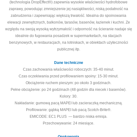
(technologia DropEffect®) zapewnia wysokie właściwości hydrofobowe
zaprawy, powodując zmniejszenie jej nasiąkliwości, niską podatność na
zabrudzenia i zapewniając większą trwałość. Idealna do spoinowania
elewacji zewnętrznych, balkonów, tarasów, basenów, łazienek i kuchni. Ze
względu na swoją wysoką wytrzymałość i odporność na ścieranie nadaje się
idealnie do fugowania posadzek w supermarketach, na stacjach
benzynowych, w restauracjach, na lotniskach, w obiektach użyteczności
publicznej itp.
Dane techniczne
Czas zachowania właściwości roboczych: 35-40 minut.
Czas oczekiwania przed profilowaniem spoiny: 15-30 minut.
Obciążenie ruchem pieszym: po około 3 godzinach.
Pełne obciążenie: po 24 godzinach (48 godzin dla niecek i basenów).
Kolory: 30.
Nakładanie: gumową pacą MAPEI lub zacieraczką mechaniczną.
Profilowanie: gąbką MAPEI lub pacą Scotch-Brite®.
EMICODE: EC1 PLUS — bardzo niska emisja.
Przechowywanie: 24 miesiące.
Opakowania