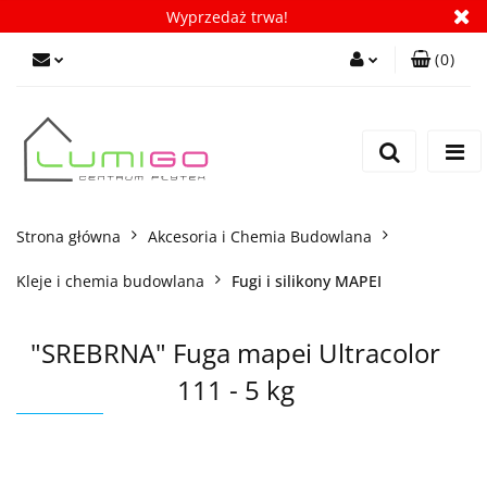
Wyprzedaż trwa!
(
0
)
Zaloguj się
Zarejestruj się
Dodaj zgłoszenie
Zgody cookies
Strona główna
Akcesoria i Chemia Budowlana
Kleje i chemia budowlana
Fugi i silikony MAPEI
"SREBRNA" Fuga mapei Ultracolor
111 - 5 kg