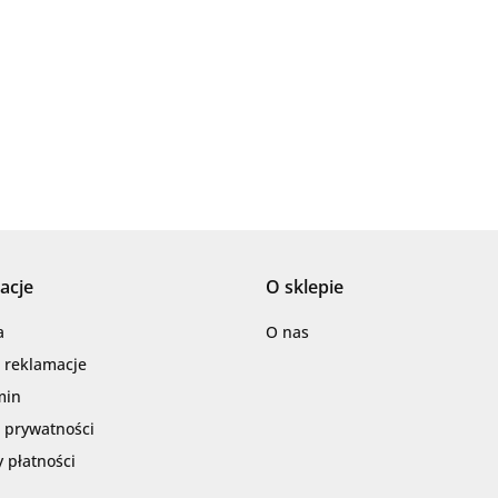
AZTECA
acje
O sklepie
Barwolf
a
O nas
i reklamacje
min
a prywatności
 płatności
Cerambell