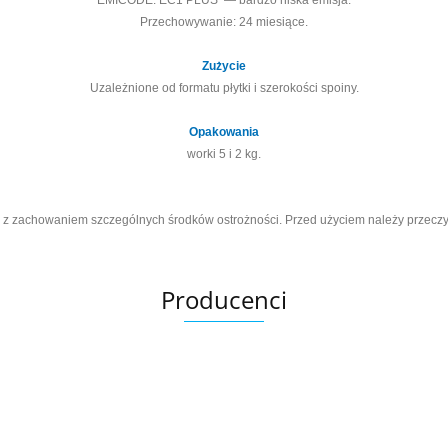
EMICODE: EC1 PLUS — bardzo niska emisja.
Przechowywanie: 24 miesiące.
Zużycie
Uzależnione od formatu płytki i szerokości spoiny.
Opakowania
worki 5 i 2 kg.
 z zachowaniem szczególnych środków ostrożności. Przed użyciem należy przeczytać
Producenci
Ariana