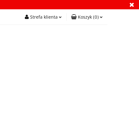
y
Kontakt
Strefa klienta
Koszyk
(
0
)
Zaloguj się
Koszyk jest pusty
Zarejestruj się
Dodaj zgłoszenie
x
Zgody cookies
Do bezpłatnej dostawy brakuje
-,--
Darmowa dostawa!
Suma
0,00 zł
Kontakt
Cena uwzględnia rabaty