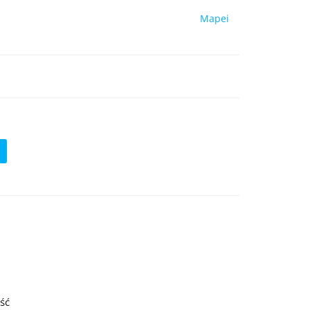
Mapei
ość