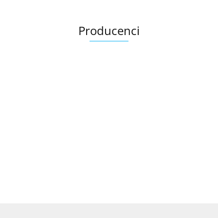
Producenci
Ariana
AZTECA