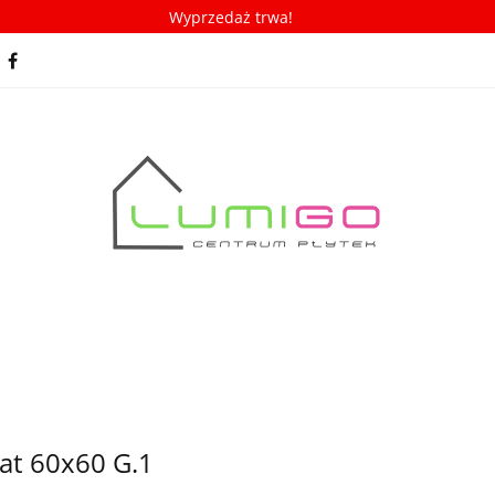
Wyprzedaż trwa!
spiracje
Porady/ABC płytek
Nowości
Bestseller
racje
Porady/ABC płytek
Nowości
Bestsellery
at 60x60 G.1