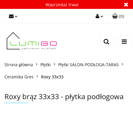
Wyprzedaż trwa!
(
0
)
Zaloguj się
Zarejestruj się
Dodaj zgłoszenie
Zgody cookies
Strona główna
Płytki
Płytki SALON-PODŁOGA-TARAS
Ceramika Gres
Roxy 33x33
Roxy brąz 33x33 - płytka podłogowa