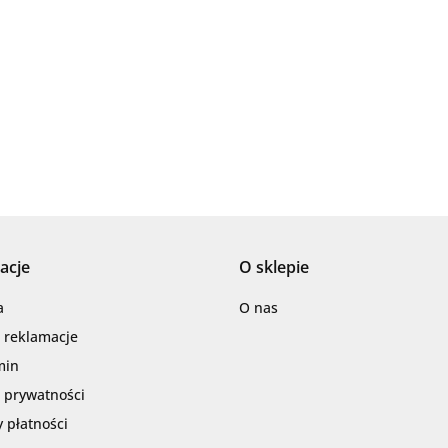
AZTECA
acje
O sklepie
Barwolf
a
O nas
i reklamacje
min
a prywatności
 płatności
Cerambell