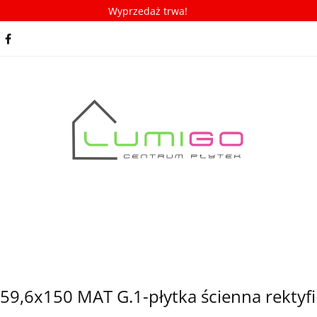
Wyprzedaż trwa!
spiracje
Porady/ABC płytek
Nowości
Bestseller
racje
Porady/ABC płytek
Nowości
Bestsellery
59,6x150 MAT G.1-płytka ścienna rektyfi