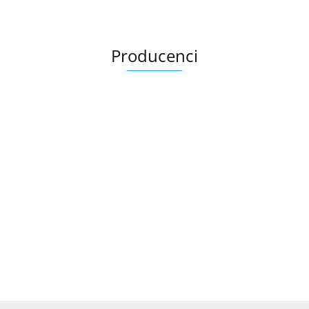
Producenci
Ariana
AZTECA