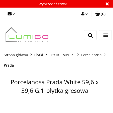
Wyprzedaż trwa!
(
0
)
Zaloguj się
Zarejestruj się
Dodaj zgłoszenie
Zgody cookies
Strona główna
Płytki
PŁYTKI IMPORT
Porcelanosa
Prada
Porcelanosa Prada White 59,6 x
59,6 G.1-płytka gresowa