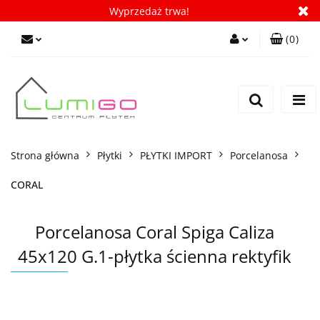
Wyprzedaż trwa!
(
0
)
Zaloguj się
Zarejestruj się
Dodaj zgłoszenie
Zgody cookies
Strona główna
Płytki
PŁYTKI IMPORT
Porcelanosa
CORAL
Porcelanosa Coral Spiga Caliza
45x120 G.1-płytka ścienna rektyfik