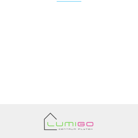
Ariana
AZTECA
Barwolf