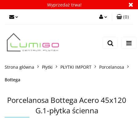
Wyprzedaż trwa!
(
0
)
Zaloguj się
Zarejestruj się
Dodaj zgłoszenie
Zgody cookies
Strona główna
Płytki
PŁYTKI IMPORT
Porcelanosa
Bottega
Porcelanosa Bottega Acero 45x120
G.1-płytka ścienna