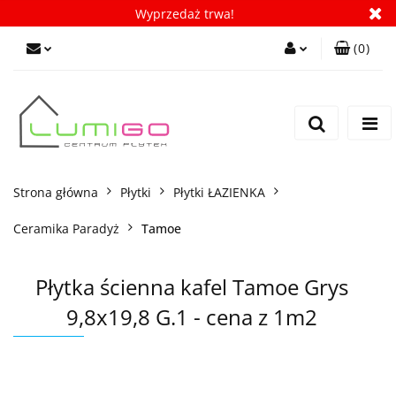
Wyprzedaż trwa!
(
0
)
Zaloguj się
Zarejestruj się
Dodaj zgłoszenie
Zgody cookies
Strona główna
Płytki
Płytki ŁAZIENKA
Ceramika Paradyż
Tamoe
Płytka ścienna kafel Tamoe Grys
9,8x19,8 G.1 - cena z 1m2