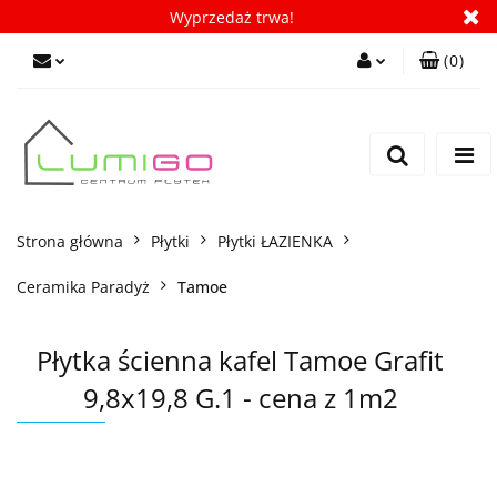
Wyprzedaż trwa!
(
0
)
Zaloguj się
Zarejestruj się
Dodaj zgłoszenie
Zgody cookies
Strona główna
Płytki
Płytki ŁAZIENKA
Ceramika Paradyż
Tamoe
Płytka ścienna kafel Tamoe Grafit
9,8x19,8 G.1 - cena z 1m2