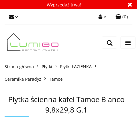
Wyprzedaż trwa!
(
0
)
Zaloguj się
Zarejestruj się
Dodaj zgłoszenie
Zgody cookies
Strona główna
Płytki
Płytki ŁAZIENKA
Ceramika Paradyż
Tamoe
Płytka ścienna kafel Tamoe Bianco
9,8x29,8 G.1