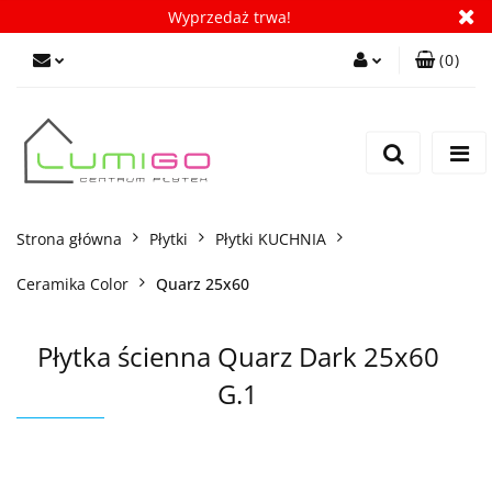
Wyprzedaż trwa!
(
0
)
Zaloguj się
Zarejestruj się
Dodaj zgłoszenie
Zgody cookies
Strona główna
Płytki
Płytki KUCHNIA
Ceramika Color
Quarz 25x60
Płytka ścienna Quarz Dark 25x60
G.1